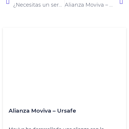
¿Necesitas un servicio de taxi?Movilízate de manera fácil y segura con Moviva
Alianza Moviva – Ursafe
Alianza Moviva – Ursafe
10 Oct