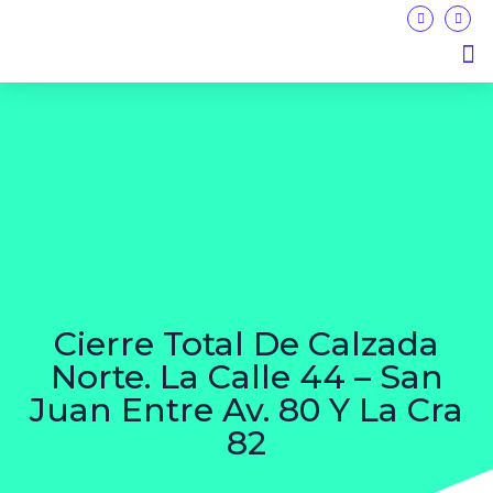
Moviva Compraventa
Moviva Seguros
Moviva Seguridad social
Cierre Total De Calzada
Norte. La Calle 44 – San
Juan Entre Av. 80 Y La Cra
82