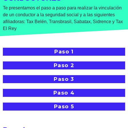
Te presentamos el paso a paso para realizar la vinculación
de un conductor a la seguridad social y a las siguientes
afiliadoras: Tax Belén, Transbrasil, Sabatax, Sidrence y Tax
El Rey
Paso 1
Paso 2
Paso 3
Paso 4
Paso 5