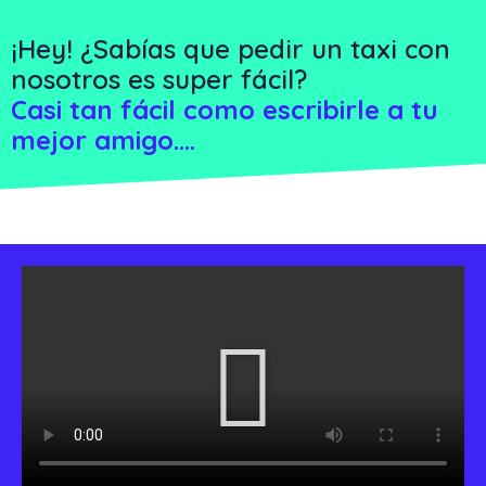
¡Hey! ¿Sabías que pedir un taxi con
nosotros es super fácil?
Casi tan fácil como escribirle a tu
mejor amigo….